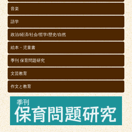
音楽
語学
政治/経済/社会/哲学/歴史/自然
絵本・児童書
季刊 保育問題研究
文芸教育
作文と教育