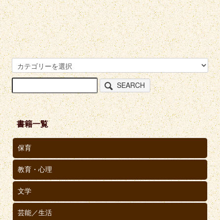
SEARCH
書籍一覧
保育
教育・心理
文学
芸能／生活