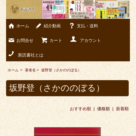
ホーム
紹介動画
支払・送料
お問合せ
カート
アカウント
新読書社とは
ホーム
>
著者名
>
坂野登（さかののぼる）
坂野登（さかののぼる）
おすすめ順
| 価格順 |
新着順