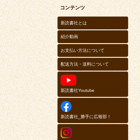
コンテンツ
新読書社とは
紹介動画
お支払い方法について
配送方法・送料について
新読書社Youtube
新読書社_勝手に広報部！