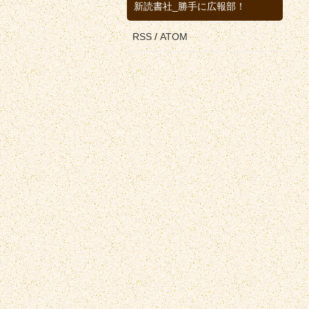
新読書社_勝手に広報部！
RSS
/
ATOM