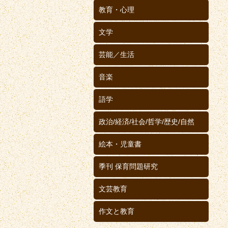
教育・心理
文学
芸能／生活
音楽
語学
政治/経済/社会/哲学/歴史/自然
絵本・児童書
季刊 保育問題研究
文芸教育
作文と教育