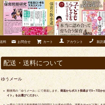
送料
お問合せ
カート
アカウント
新読
配送・送料について
ゆうメール
郵便局の「ゆうメール」にて発送します。
発送からポスト投函まで3～7日か
イト」をお選びください
。
一度のご注文で本体価格10,000円以上お求めの場合、送料をサービス致しま