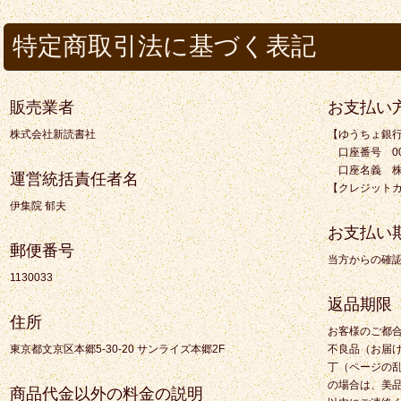
特定商取引法に基づく表記
販売業者
お支払い
株式会社新読書社
【ゆうちょ銀行
口座番号 0015
口座名義 株
運営統括責任者名
【クレジット
伊集院 郁夫
お支払い
郵便番号
当方からの確
1130033
返品期限
住所
お客様のご都
東京都文京区本郷5-30-20 サンライズ本郷2F
不良品（お届
丁（ページの
の場合は、美
商品代金以外の料金の説明