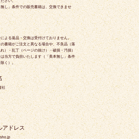
ください。
本無し」条件での販売書籍は、交換できませ
合による返品・交換は受付けておりません。
けの書籍がご注文と異なる場合や、不良品（落
乱れ）・乱丁（ページの抜け）・破損・汚損）
合は当方で負担いたします（「美本無し」条件
を除く）。
名
書社
ルアドレス
sho.jp