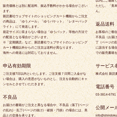
以内にご連絡
販売価格とは別に配送料、振込手数料がかかる場合がござい
ただし、「美
ます。
ん。
新読書社ウェブサイトのショッピングカート機能からご注文
の商品は、「ゆうメール」「ゆうパケット」「レターパック
返品送料
ライト」にて発送します。
規定サイズに収まらない場合は「ゆうパック」等他の方法で
お客様のご都
の配送となる場合がございます。
不良品（お届
※「定期購読」など、新読書社ウェブサイトのショッピング
丁（ページの
カート機能以外からのご注文は送料が異なります。
に該当する場
海外への発送には対応しておりません。
での販売書籍
申込有効期限
サービス
ご注文後7日以内といたします。ご注文後７日間ご入金がな
株式会社 新読
い場合は、購入の意思がないものとし、注文を自動的にキャ
ンセルとさせていただきます。
電話番号
03-3814-6791
不良品
お届けの書籍がご注文と異なる場合や、不良品（落丁(ページ
公開メー
の乱れ)・乱丁(ページの抜け)・破損・汚損）の場合には、美
品との交換を承ります。
info@shindoku