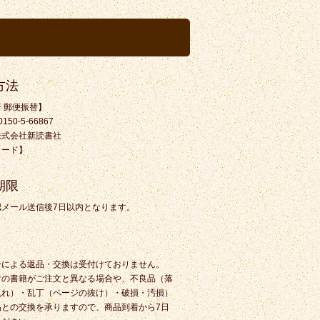
方法
 郵便振替】
0-5-66867
式会社新読書社
カード】
期限
認メール送信後7日以内となります。
合による返品・交換は受付けておりません。
けの書籍がご注文と異なる場合や、不良品（落
乱れ）・乱丁（ページの抜け）・破損・汚損）
品との交換を承りますので、商品到着から7日