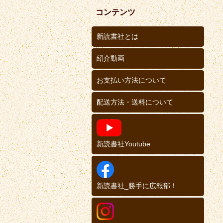
コンテンツ
新読書社とは
紹介動画
お支払い方法について
配送方法・送料について
新読書社Youtube
新読書社_勝手に広報部！