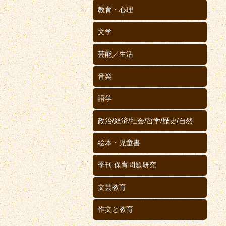
教育・心理
文学
芸能／生活
音楽
語学
政治/経済/社会/哲学/歴史/自然
絵本・児童書
季刊 保育問題研究
文芸教育
作文と教育