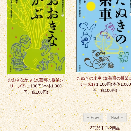
たぬきの糸車 (文芸研の授業
おおきなかぶ (文芸研の授業シ
リーズ1)
1,100円(本体1,000
リーズ3)
1,100円(本体1,000
円、税100円)
円、税100円)
« Prev
Next »
2
商品中
1-2
商品