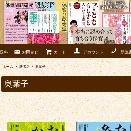
送料
お問合せ
カート
アカウント
新読
ホーム
>
著者名
>
奥葉子
奥葉子