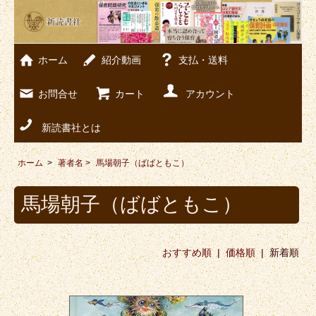
ホーム
紹介動画
支払・送料
お問合せ
カート
アカウント
新読書社とは
ホーム
>
著者名
>
馬場朝子（ばばともこ）
馬場朝子（ばばともこ）
おすすめ順
|
価格順
| 新着順