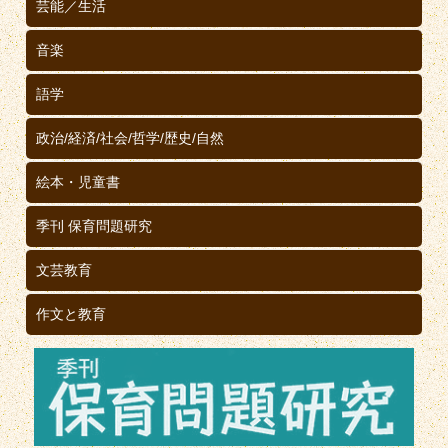
芸能／生活
音楽
語学
政治/経済/社会/哲学/歴史/自然
絵本・児童書
季刊 保育問題研究
文芸教育
作文と教育