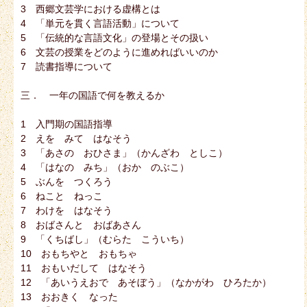
3 西郷文芸学における虚構とは
4 「単元を貫く言語活動」について
5 「伝統的な言語文化」の登場とその扱い
6 文芸の授業をどのように進めればいいのか
7 読書指導について
三． 一年の国語で何を教えるか
1 入門期の国語指導
2 えを みて はなそう
3 「あさの おひさま」（かんざわ としこ）
4 「はなの みち」（おか のぶこ）
5 ぶんを つくろう
6 ねこと ねっこ
7 わけを はなそう
8 おばさんと おばあさん
9 「くちばし」（むらた こういち）
10 おもちやと おもちゃ
11 おもいだして はなそう
12 「あいうえおで あそぼう」（なかがわ ひろたか）
13 おおきく なった