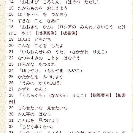
14 「おむすび ころりん」（はそべ ただし）
15 たからものを おしえよう
16 は・を・へ を つかおう
17 すきな こと、なあに
18 「おおきな かぶ」（ロシアの みんわ／さいごう たけ
ひこ やく）【指導案例】【板書例】
19 ほんは ともだち
20 こんな ことを したよ
21 「いちねんせいの うた」（なかがわ りえこ）
22 なつやすみの ことを はなそう
23 ひらがな あつまれ
24 「ゆうやけ」（もりやま みやこ）
25 かたかなを みつけよう
26 「うみの かくれんぼ」
27 かずと かんじ
28 「くじらぐも」（なかがわ りえこ）【指導案例】【板書
例】
29 しらせたいな 見せたいな
30 かん字の はなし
31 ことばを 見つけよう
32 「じどう車くらべ」
33 「まの いい りょうし」（いなだ かずこ／つつい え