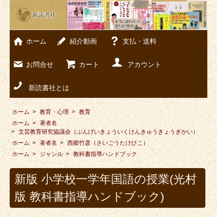
ホーム
紹介動画
支払・送料
お問合せ
カート
アカウント
新読書社とは
ホーム
>
教育・心理
>
教育
ホーム
>
著者名
>
文芸教育研究協議会（ぶんげいきょういくけんきゅうきょうぎかい）
ホーム
>
著者名
>
西郷竹彦（さいごうたけひこ）
ホーム
>
ジャンル
>
教科書指導ハンドブック
新版 小学校一学年国語の授業(光村
版 教科書指導ハンドブック)