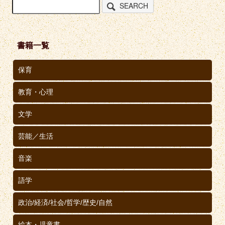
SEARCH
書籍一覧
保育
教育・心理
文学
芸能／生活
音楽
語学
政治/経済/社会/哲学/歴史/自然
絵本・児童書