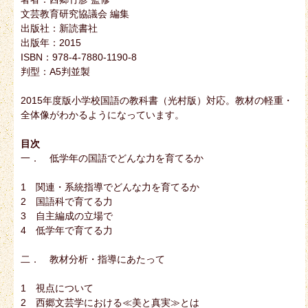
文芸教育研究協議会 編集
出版社：新読書社
出版年：2015
ISBN：978-4-7880-1190-8
判型：A5判並製
2015年度版小学校国語の教科書（光村版）対応。教材の軽重・
全体像がわかるようになっています。
目次
一． 低学年の国語でどんな力を育てるか
1 関連・系統指導でどんな力を育てるか
2 国語科で育てる力
3 自主編成の立場で
4 低学年で育てる力
二． 教材分析・指導にあたって
1 視点について
2 西郷文芸学における≪美と真実≫とは