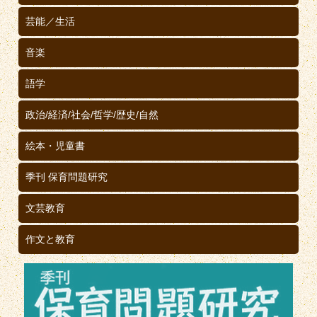
芸能／生活
音楽
語学
政治/経済/社会/哲学/歴史/自然
絵本・児童書
季刊 保育問題研究
文芸教育
作文と教育