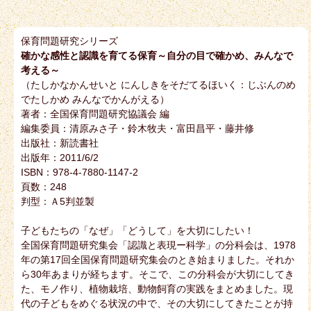
保育問題研究シリーズ
確かな感性と認識を育てる保育～自分の目で確かめ、みんなで
考える～
（たしかなかんせいと にんしきをそだてるほいく：じぶんのめ
でたしかめ みんなでかんがえる）
著者：全国保育問題研究協議会 編
編集委員：清原みさ子・鈴木牧夫・富田昌平・藤井修
出版社：新読書社
出版年：2011/6/2
ISBN：978-4-7880-1147-2
頁数：248
判型：Ａ5判並製
子どもたちの「なぜ」「どうして」を大切にしたい！
全国保育問題研究集会「認識と表現ー科学」の分科会は、1978
年の第17回全国保育問題研究集会のとき始まりました。それか
ら30年あまりが経ちます。そこで、この分科会が大切にしてき
た、モノ作り、植物栽培、動物飼育の実践をまとめました。現
代の子どもをめぐる状況の中で、その大切にしてきたことが持