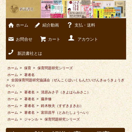
ホーム
紹介動画
支払・送料
お問合せ
カート
アカウント
新読書社とは
ホーム
>
保育
>
保育問題研究シリーズ
ホーム
>
著者名
>
全国保育問題研究協議会（ぜんこくほいくもんだいけんきゅうきょうぎ
かい）
ホーム
>
著者名
>
清原みさ子（きよはらみさこ）
ホーム
>
著者名
>
藤井修
ホーム
>
著者名
>
鈴木牧夫（すずきまきお）
ホーム
>
著者名
>
富田昌平（とみたしょうへい）
ホーム
>
ジャンル
>
保育問題研究シリーズ