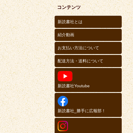
コンテンツ
新読書社とは
紹介動画
お支払い方法について
配送方法・送料について
新読書社Youtube
新読書社_勝手に広報部！