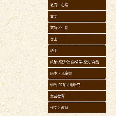
教育・心理
文学
芸能／生活
音楽
語学
政治/経済/社会/哲学/歴史/自然
絵本・児童書
季刊 保育問題研究
文芸教育
作文と教育