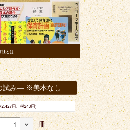
書社とは
の試み― ※美本なし
体2,427円、税243円)
冊