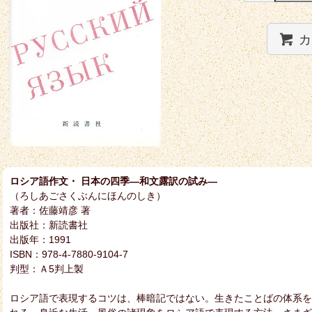
カ
ロシア語作文・ 日本の四季―和文露訳の試み―
（ろしあごさくぶんにほんのしき）
著者：佐藤靖彦 著
出版社：新読書社
出版年：1991
ISBN：978-4-7880-9104-7
判型：Ａ5判上製
ロシア語で表現するコツは、棒暗記ではない。生きたことばの体系を