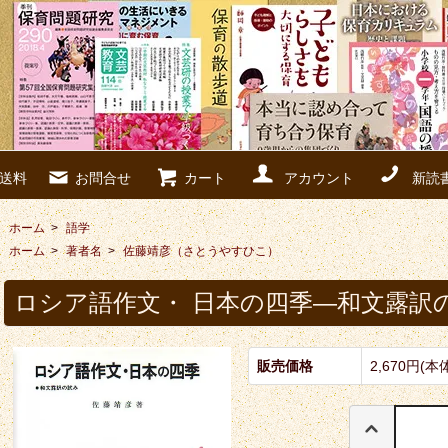
送料
お問合せ
カート
アカウント
新読
ホーム
>
語学
ホーム
>
著者名
>
佐藤靖彦（さとうやすひこ）
ロシア語作文・ 日本の四季―和文露訳
販売価格
2,670円(本