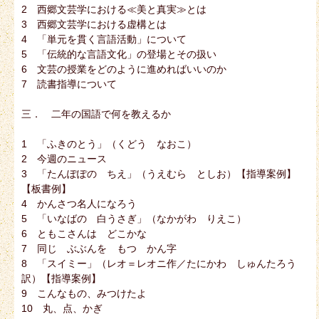
2 西郷文芸学における≪美と真実≫とは
3 西郷文芸学における虚構とは
4 「単元を貫く言語活動」について
5 「伝統的な言語文化」の登場とその扱い
6 文芸の授業をどのように進めればいいのか
7 読書指導について
三． 二年の国語で何を教えるか
1 「ふきのとう」（くどう なおこ）
2 今週のニュース
3 「たんぽぽの ちえ」（うえむら としお）【指導案例】
【板書例】
4 かんさつ名人になろう
5 「いなばの 白うさぎ」（なかがわ りえこ）
6 ともこさんは どこかな
7 同じ ぶぶんを もつ かん字
8 「スイミー」（レオ＝レオニ作／たにかわ しゅんたろう
訳）【指導案例】
9 こんなもの、みつけたよ
10 丸、点、かぎ