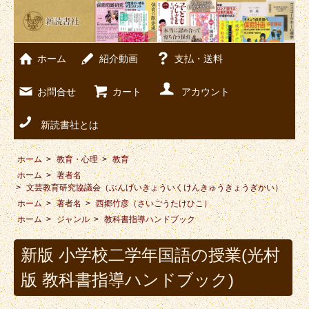
ホーム
紹介動画
支払・送料
お問合せ
カート
アカウント
新読書社とは
ホーム
>
教育・心理
>
教育
ホーム
>
著者名
>
文芸教育研究協議会（ぶんげいきょういくけんきゅうきょうぎかい）
ホーム
>
著者名
>
西郷竹彦（さいごうたけひこ）
ホーム
>
ジャンル
>
教科書指導ハンドブック
新版 小学校二学年国語の授業(光村
版 教科書指導ハンドブック)