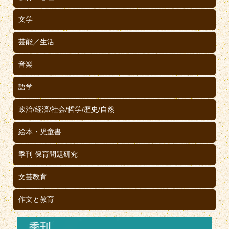
文学
芸能／生活
音楽
語学
政治/経済/社会/哲学/歴史/自然
絵本・児童書
季刊 保育問題研究
文芸教育
作文と教育