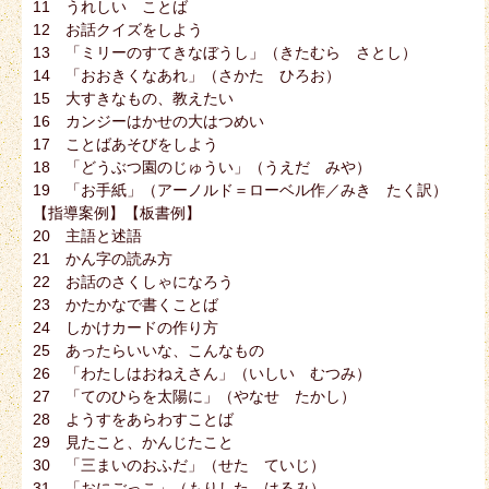
11 うれしい ことば
12 お話クイズをしよう
13 「ミリーのすてきなぼうし」（きたむら さとし）
14 「おおきくなあれ」（さかた ひろお）
15 大すきなもの、教えたい
16 カンジーはかせの大はつめい
17 ことばあそびをしよう
18 「どうぶつ園のじゅうい」（うえだ みや）
19 「お手紙」（アーノルド＝ローベル作／みき たく訳）
【指導案例】【板書例】
20 主語と述語
21 かん字の読み方
22 お話のさくしゃになろう
23 かたかなで書くことば
24 しかけカードの作り方
25 あったらいいな、こんなもの
26 「わたしはおねえさん」（いしい むつみ）
27 「てのひらを太陽に」（やなせ たかし）
28 ようすをあらわすことば
29 見たこと、かんじたこと
30 「三まいのおふだ」（せた ていじ）
31 「おにごっこ」（もりした はるみ）