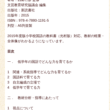
文芸教育研究協議会 編集
出版社：新読書社
出版年：2015
ISBN：978-4-7880-1191-5
判型：A5判並製
2015年度版小学校国語の教科書（光村版）対応。教材の軽重・
全体像がわかるようになっています。
目次
一． 低学年の国語でどんな力を育てるか
1 関連・系統指導でどんな力を育てるか
2 国語科で育てる力
3 自主編成の立場で
4 低学年で育てる力
二． 教材分析・指導にあたって
1 視点について