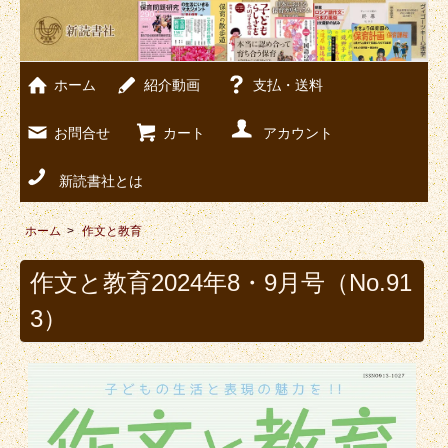
ホーム
紹介動画
支払・送料
お問合せ
カート
アカウント
新読書社とは
ホーム
>
作文と教育
作文と教育2024年8・9月号（No.91
3）