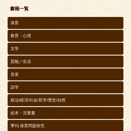
書籍一覧
保育
教育・心理
文学
芸能／生活
音楽
語学
政治/経済/社会/哲学/歴史/自然
絵本・児童書
季刊 保育問題研究