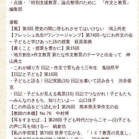
・点描・「特別支援教育」論点整理のために 『作文と教育』
編集部
連載
【風】第3回 歴史の闇に埋もれさせてはいけない 鴻上尚史
【フレッシュ先生!!ワンツージャンプ】第74回─なにわ作文の会
─ 子どもと学びあった詩の授業 萩原菜摘
【書くこと・授業を豊かに】第15回
・地方創生×作文教育 新たな作文教育のテーマと出会って 神
山典士
・これが綴り方 日記・作文で育ち合う三年生 鬼頭昂平
【日記と子ども】第15回
・子どもと語る！日記実践(15) 日記を書いて読み合う 渋谷俊
克
・日記・子どもが見える風景(15) 日記でつながれ！子どもたち
―みんなのきもち、知りたいよ― 山口佳子
【この作品をどう読むか】第26回 熊本県天草作文の会
【教師の本棚】No.76 中村博
【耳をすませば…】第28回 子ども時代だからこそ ―(1)子ども
の声に耳を傾ける― 鍋倉功
【私の学習室】第70回 世界で広がる、「ＩＣＴ教育の見直し」