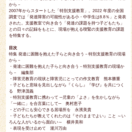
から－
2007年からスタートした「特別支援教育」。2022 年度の全国
調査では「発達障害の可能性がある小・中学生は8.8％」と発表
された。支援教室で向き合う「発達の課題を持つ子どもたち」
との日々の記録をもとに、現場が抱える喫緊の支援教育の課題
を特集する。
目次
特集 発達に困難を抱えた子らと向き合う－特別支援教育の現場
から－
・発達に困難を抱えた子らと向き合う－特別支援教育の現場か
ら－ 編集部
・障害児教育の現状と障害児にとっての作文教育 熊本勝重
・子どもと意味を見出しながら『くらし』『学び』を共につく
る 野津茂義
・特別支援教育に携わって ─児童の「よさ」を生かしながら
「一緒に」を合言葉にして─ 奥村恵子
・どの子にも安心できる居場所を 永濱美貴
・子どもたちが教えてくれたのは『そのままでよい』こと ～い
ろんな人がいるから面白い～ 横井美和
・表現を受け止めて 瀧川万由