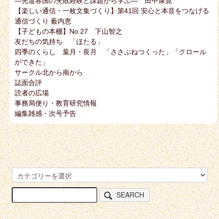
―先進各国の失敗経験と課題から学ぶ― 田中康寛
【楽しい通信・一枚文集づくり】第41回 安心と本音をつなげる
通信づくり 薮内恵
【子どもの本棚】No.27 下山智之
友だちの気持ち 「ほたる」
四季のくらし 葉月・長月 「ささぶねつくった」「クロール
ができた」
サークル北から南から
誌面合評
読者の広場
事務局便り・教育研究情報
編集雑感・次号予告
SEARCH