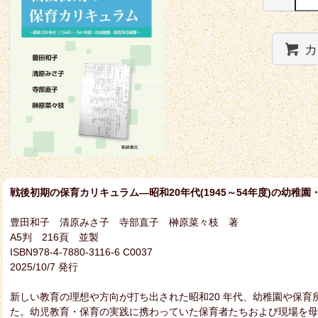
カ
戦後初期の保育カリキュラム―昭和20年代(1945～54年度)の幼稚
豊田和子 清原みさ子 寺部直子 榊原菜々枝 著
A5判 216頁 並製
ISBN978-4-7880-3116-6 C0037
2025/10/7 発行
新しい教育の理想や方向が打ち出された昭和20 年代、幼稚園や保
た。幼児教育・保育の実践に携わっていた保育者たちおよび現場を母