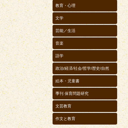
教育・心理
文学
芸能／生活
音楽
語学
政治/経済/社会/哲学/歴史/自然
絵本・児童書
季刊 保育問題研究
文芸教育
作文と教育