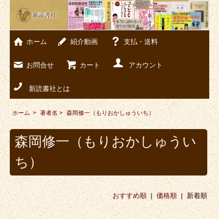
ホーム
紹介動画
支払・送料
お問合せ
カート
アカウント
新読書社とは
ホーム
>
著者名
>
森岡修一（もりおかしゅういち）
森岡修一（もりおかしゅうい
ち）
おすすめ順
|
価格順
| 新着順