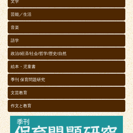
文学
芸能／生活
音楽
語学
政治/経済/社会/哲学/歴史/自然
絵本・児童書
季刊 保育問題研究
文芸教育
作文と教育