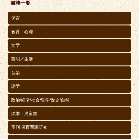
書籍一覧
保育
教育・心理
文学
芸能／生活
音楽
語学
政治/経済/社会/哲学/歴史/自然
絵本・児童書
季刊 保育問題研究