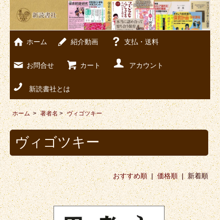
ホーム
紹介動画
支払・送料
お問合せ
カート
アカウント
新読書社とは
ホーム
>
著者名
>
ヴィゴツキー
ヴィゴツキー
おすすめ順
|
価格順
| 新着順