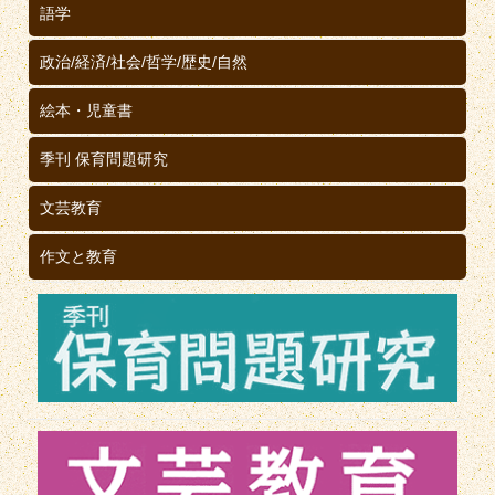
語学
政治/経済/社会/哲学/歴史/自然
絵本・児童書
季刊 保育問題研究
文芸教育
作文と教育