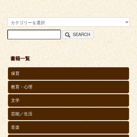
SEARCH
書籍一覧
保育
教育・心理
文学
芸能／生活
音楽