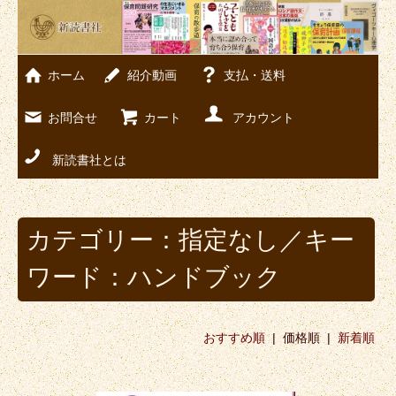
ホーム
紹介動画
支払・送料
お問合せ
カート
アカウント
新読書社とは
カテゴリー：指定なし／キー
ワード：ハンドブック
おすすめ順
| 価格順 |
新着順